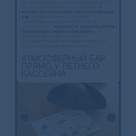
Мы позаботились о том, чтобы ваш отдых у
летнего бассейна был непрерывным.
У
летнего бассейна работает собственный
бар
с освежающими коктейлями,
лимонадами и мороженым. А главное
преимущество:
вы можете заказать любое
блюдо из ресторана «Лаванда»
и мы
бережно доставим его к бару.
Наслаждайтесь гастрономией с видом на
воду, не прерывая магию момента.
АТМОСФЕРНЫЙ БАР
ПРЯМО У ЛЕТНЕГО
БАССЕЙНА