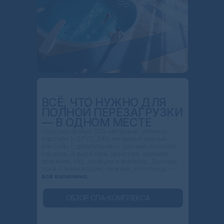
ВСЁ, ЧТО НУЖНО ДЛЯ
ПОЛНОЙ ПЕРЕЗАГРУЗКИ
— В ОДНОМ МЕСТЕ
подогреваемый 250-метровый уличный
бассейн (+27°C), 240-метровый крытый
бассейн с трамплинами, детский бассейн-
корабль, 4 вида бань (финская, хаммам,
травяная, ИК), джакузи и фитобар. Детская
зона с аниматором, лежаки, полотенца —
всё включено.
ОБЗОР СПА-КОМПЛЕКСА