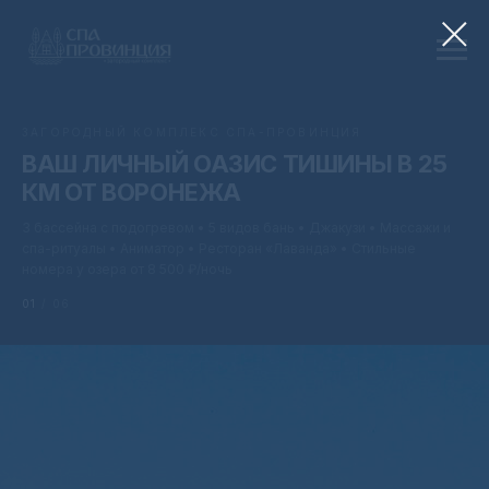
ЗАГОРОДНЫЙ КОМПЛЕКС СПА-ПРОВИНЦИЯ
ВАШ ЛИЧНЫЙ ОАЗИС ТИШИНЫ В 25
КМ ОТ ВОРОНЕЖА
3 бассейна с подогревом • 5 видов бань • Джакузи • Массажи и
спа-ритуалы • Аниматор • Ресторан «Лаванда» • Стильные
номера у озера от 8 500 ₽/ночь
01
/ 06