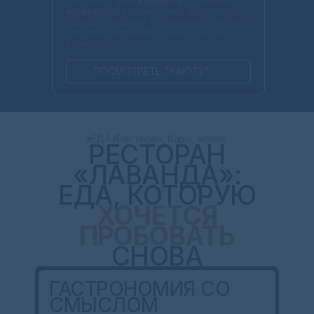
прогрелись
в сауне. Тело просит покоя,
а душа — тишины. Но уезжать не хочется.
Для таких моментов у нас есть VIP-
комната (каюта)...
ПОСМОТРЕТЬ "КАЮТУ"
ЕДА /Ресторан, бары, меню/
РЕСТОРАН
«ЛАВАНДА»:
ЕДА, КОТОРУЮ
ХОЧЕТСЯ
ПРОБОВАТЬ
СНОВА
ГАСТРОНОМИЯ СО
СМЫСЛОМ