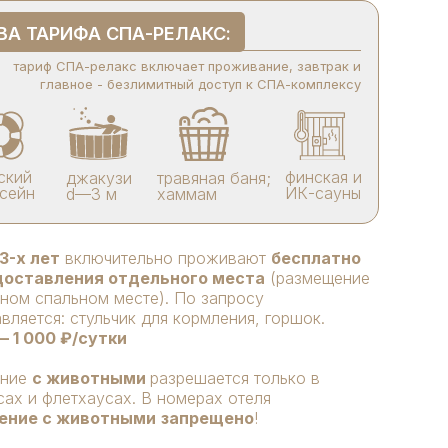
А ТАРИФА СПА-РЕЛАКС:
тариф СПА-релакс включает проживание, завтрак и
главное - безлимитный доступ к СПА-комплексу
ский
финская и
джакузи
травяная баня;
сейн
ИК-сауны
d—3 м
хаммам
3-х лет
включительно проживают
бесплатно
доставления отдельного места
(размещение
ном спальном месте). По запросу
вляется: стульчик для кормления, горшок.
 1 000 ₽/сутки
ание
с животными
разрешается только в
ах и флетхаусах. В номерах отеля
ение с животными
запрещено
!