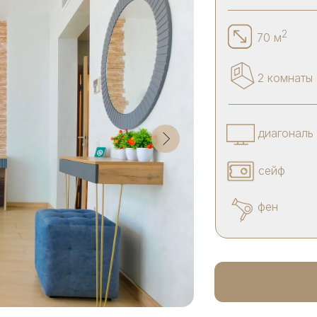
2
70 м
2 комнаты
диагональ 
сейф
фен