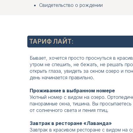
Свидетельство о рождении
ТАРИФ ЛАЙТ:
Бывает, хочется просто проснуться в краси
утром не спешить, не бежать, не решать пр
открыть глаза, увидеть за окном озеро и пон
день начинается правильно.
Проживание в выбранном номере
Уютный номер с видом на озеро. Ортопедич
панорамные окна, тишина. Вы просыпаетесь 
К
Г
от солнечного света и пения птиц.
лавная проблема семейного отдыха: д
огда вас пятеро, вариантов обычно дв
хотят посидеть подольше. Или наобор
терять ощущение общего отдыха, либ
Завтрак в ресторане «Лаванда»
а дети уже проснулись и готовы к под
один и страдать от тесноты.
Завтрак в красивом ресторане с видом на о