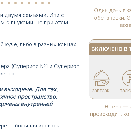
Один день в 
и двумя семьями. Или с
обстановки. Э
м с внуками, но при этом
воз
й куче, либо в разных концах
ВКЛЮЧЕНО В 
мера (Супериор №1 и Супериор
верью.
и выходные. Для тех,
завтрак
парк
личное пространство.
динены внутренней
Номер — э
происходит, ко
ере — большая кровать