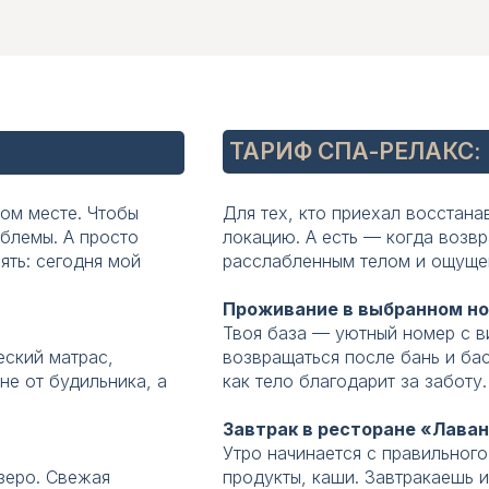
диагональ 
диагональ 
сейф
сейф
ТАРИФ СПА-РЕЛАКС:
фен
фен
вом месте. Чтобы
Для тех, кто приехал восстана
облемы. А просто
локацию. А есть — когда возв
ять: сегодня мой
расслабленным телом и ощущен
Проживание в выбранном н
Твоя база — уютный номер с в
еский матрас,
возвращаться после бань и бас
не от будильника, а
как тело благодарит за заботу.
Один день в 
Один день в 
ети ложатся рано, родители
а: либо брать два номера и
обстановки. Э
обстановки. Э
Завтрак в ресторане «Лава
от — родители хотят поспать,
о пытаться втиснуться в
воз
воз
Утро начинается с правильног
вигам.
зеро. Свежая
продукты, каши. Завтракаешь и