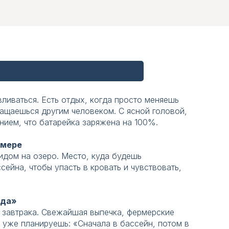
камин
55"
55"
кондиционер
кондиционер
Free Wifi
электрич.
чай | кофе
чай | кофе
электрокарнизы
электрокарнизы
гладильная
гладильная
халаты
халаты
доска и утюг
доска и утюг
косметика
косметика
вливаться. Есть отдых, когда просто меняешь
ращаешься другим человеком. С ясной головой,
ием, что батарейка заряжена на 100%.
ЗАБРОНИРОВАТЬ
ЗАБРОНИРОВАТЬ
омере
идом на озеро. Место, куда будешь
сейна, чтобы упасть в кровать и чувствовать,
«СПА-Провинции» — это не просто смена
«СПА-Провинции» — это не просто смена
то глубокая перезагрузка, после которой
то глубокая перезагрузка, после которой
нда»
вращаешься другим человеком.
вращаешься другим человеком.
о завтрака. Свежайшая выпечка, фермерские
 уже планируешь: «Сначала в бассейн, потом в