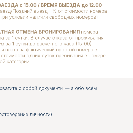
АЕЗДА с 15.00 / ВРЕМЯ ВЫЕЗДА до 12.00
заезд/Поздний выезд - ½ от стоимости номера
(при условии наличия свободных номеров)
АТНАЯ ОТМЕНА БРОНИРОВАНИЯ
номера
а за 1 сутки. В случае отказа от проживания
м за 1 сутки до расчетного часа (15-00)
ся плата за фактический простой номера в
 стоимости одних суток пребывания в номере
ой категории.
ахватите с собой документы — а обо всём
 НОМЕРА:
 НОМЕРА:
2 осн+2 доп
2 осн+3 доп
king size
king size
остоверение личности)
2 односп
3 односп
на озеро
на озеро