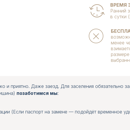
ВРЕМЯ З
Ранний 
в сутки 
БЕСПЛ
возможн
менее че
взимает
размере
выбранн
ко и приятно. Даже заезд. Для заселения обязательно з
ОСНАЩЕНИЕ
ОСНАЩЕНИЕ
тишина)
позаботимся мы
:
2
2
59 м
69 м
ции (Если паспорт на замене — подойдёт временное уд
2 комнаты
2 комнаты