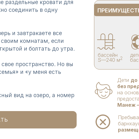
ве раздельные кровати для
но соединить в одну
ПРЕИМУЩЕСТВ
ерь и завтракаете все
 своим комнатам, если
ткрытой и болтать до утра.
бассейн
дет
2
S—240 м
бас
, свое пространство. Но вы
емья» и «у меня есть
Дети
до 
без пре
на основ
ный вид на озеро, а номер
предоста
Манеж —
Пребыв
АТЬ
барнхаус
размещ