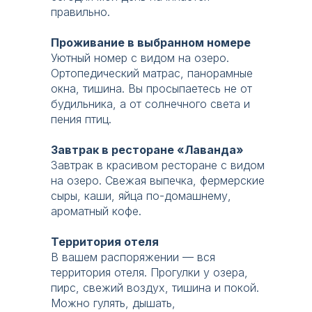
диагональ
кондиционер
правильно.
55"
фен
электрокарнизы
Проживание в выбранном номере
Уютный номер с видом на озеро.
халаты
гладильная
Ортопедический матрас, панорамные
косметика
доска и утюг
окна, тишина. Вы просыпаетесь не от
сейф
чай | кофе
будильника, а от солнечного света и
пения птиц.
ЗАБРОНИРОВАТЬ
Завтрак в ресторане «Лаванда»
Завтрак в красивом ресторане с видом
Один день в «СПА-Провинции» — это
на озеро. Свежая выпечка, фермерские
не просто смена обстановки. Это
сыры, каши, яйца по-домашнему,
глубокая перезагрузка, после которой
ароматный кофе.
возвращаешься другим человеком.
Территория отеля
В вашем распоряжении — вся
ВКЛЮЧЕНО В ТАРИФ ЛАЙТ:
территория отеля. Прогулки у озера,
пирс, свежий воздух, тишина и покой.
тариф Лайт включает проживание и
Можно гулять, дышать,
завтрак без посещения спа-комплекса