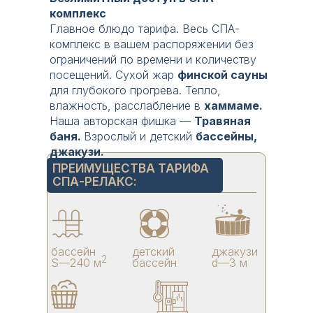
а живое тепло, которое создает
комплекс
уют. Когда за окном ветер и
Главное блюдо тарифа. Весь СПА-
дождь, а у вас горит камин,
комплекс в вашем распоряжении без
налито вино, играет музыка —
ограничений по времени и количеству
это и есть тот самый момент
посещений. Сухой жар
финской сауны
счастья, ради которого мы всё
для глубокого прогрева. Тепло,
затеяли.
влажность, расслабление в
хаммаме.
Наша авторская фишка —
Травяная
Номер с камином, где хочется
баня.
Взрослый и детский
бассейны,
задержаться. Для пар/семей,
джакузи.
которые хотят не просто номер, а
ПРЕИМУЩЕСТВА ТАРИФА
атмосферу. Для тех, кто выбирает
СПА-РЕЛАКС:
не «где спать», а «где жить».
Большая кровать King-size — чтобы
спать и не чувствовать друг друга,
бассейн
детский
джакузи
2
S—240 м
бассейн
d—3 м
даже если один ворочается.
Угловой диван — чтобы валяться,
читать, обниматься и смотреть
кино. А если приехали с детьми —