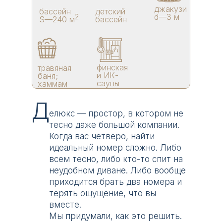
джакузи
бассейн
детский
d—3 м
2
S—240 м
бассейн
финская
травяная
и ИК-
баня;
сауны
хаммам
Д
елюкс — простор, в котором не
тесно даже большой компании.
Когда вас четверо, найти
идеальный номер сложно. Либо
всем тесно, либо кто-то спит на
неудобном диване. Либо вообще
приходится брать два номера и
терять ощущение, что вы
вместе.
Мы придумали, как это решить.