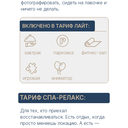
фотографировать, сидеть на лавочке и
ничего не делать.
ВКЛЮЧЕНО В ТАРИФ ЛАЙТ:
завтрак
парковка
фитнес-зал
игровая
аниматор
завтрак
парковка
фитнес-зал
Номер — это только начало.
Настоящая магия происходит, когда
игровая
аниматор
выходишь за его пределы и
попадаешь в наш СПА-комплекс.
ТАРИФ СПА-РЕЛАКС:
ПРЕИМУЩЕСТВА ТАРИФА
СПА-РЕЛАКС:
Для тех, кто приехал
тариф СПА-релакс включает проживание,
восстанавливаться. Есть отдых, когда
завтрак и главное - безлимитный доступ к
просто меняешь локацию. А есть —
СПА-комплексу