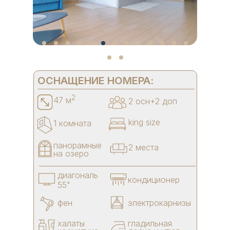
ОСНАЩЕНИЕ НОМЕРА:
2
47 м
2 осн+2 доп
king size
1 комната
панорамные
2 места
на озеро
диагональ
кондиционер
55"
фен
электрокарнизы
халаты
гладильная