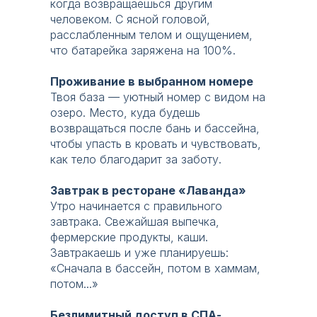
когда возвращаешься другим
человеком. С ясной головой,
расслабленным телом и ощущением,
что батарейка заряжена на 100%.
джакузи
бассейн
детский
d—3 м
2
S—240 м
бассейн
Проживание в выбранном номере
Твоя база — уютный номер с видом на
озеро. Место, куда будешь
возвращаться после бань и бассейна,
чтобы упасть в кровать и чувствовать,
финская
травяная
и ИК-
баня;
как тело благодарит за заботу.
сауны
хаммам
Е
Завтрак в ресторане «Лаванда»
Утро начинается с правильного
сть номера, где хочется
завтрака. Свежайшая выпечка,
проводить время. Этот номер —
фермерские продукты, каши.
про атмосферу.
Завтракаешь и уже планируешь:
«Сначала в бассейн, потом в хаммам,
Главная деталь — настоящий
потом...»
деревянный подиум и
электрический камин. Не муляж,
Безлимитный доступ в СПА-