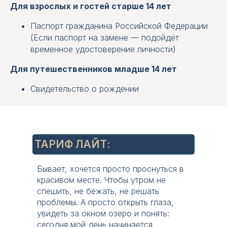
Для взрослых и гостей старше 14 лет
Паспорт гражданина Российской Федерации
(Если паспорт на замене — подойдёт
временное удостоверение личности)
Для путешественников младше 14 лет
Свидетельство о рождении
ОСНАЩЕНИЕ НОМЕРА:
2
56 м
2 осн+2 доп
ТАРИФ ЛАЙТ:
king size
1 комната
Бывает, хочется просто проснуться в
красивом месте. Чтобы утром не
2 места
на озеро
спешить, не бежать, не решать
проблемы. А просто открыть глаза,
камин
электрич.
увидеть за окном озеро и понять:
сегодня мой день начинается