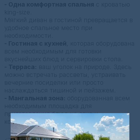
фен
косметические принадлежности
тапочки
комплект полотенец
халаты