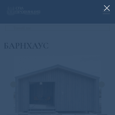
TravelLine
БАРНХАУС