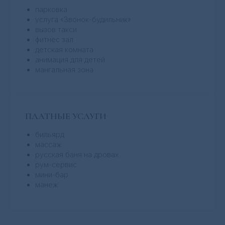
парковка
услуга «Звонок-будильник»
вызов такси
фитнес зал
детская комната
анимация для детей
мангальная зона
ПЛАТНЫЕ УСЛУГИ
бильярд
массаж
русская баня на дровах
рум-сервис
мини-бар
манеж