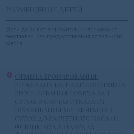
РАЗМЕЩЕНИЕ ДЕТЕЙ
Дети до 3х лет включительно проживают
ЗАБРОНИРОВАТЬ НОМЕР
бесплатно, без предоставления отдельного
места
О НОМЕРЕ
Дом площадью 45 м², расположенный на
живописном берегу озера. Это идеальное
место для отдыха, душевных встреч и
творческого вдохновения:
ОТМЕНА БРОНИРОВАНИЯ:
- Одна комфортная спальня
с кроватью
ВОЗМОЖНА БЕСПЛАТНАЯ ОТМЕНА
king-size.
Мягкий диван в гостиной превращается в
БРОНИРОВАНИЯ НОМЕРА ЗА
3
удобное спальное место при
СУТОК.
В СЛУЧАЕ ОТКАЗА ОТ
необходимости.
- Гостиная с кухней
, которая оборудована
ПРОЖИВАНИЯ МЕНЕЕ ЧЕМ ЗА 3
всем необходимым для готовки
вкуснейших блюд и сервировки стола.
СУТОК ДО РАСЧЕТНОГО ЧАСА (15-
- Терраса:
ваш уголок на природе. Здесь
00) ВЗИМАЕТСЯ ПЛАТА ЗА
можно встречать рассветы, устраивать
вечерние посиделки или просто