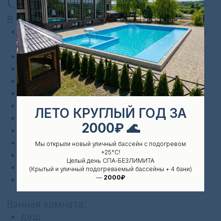
ЛЕТО КРУГЛЫЙ ГОД ЗА
2000₽
🌊
Мы открыли новый уличный бассейн с подогревом
+25°C!
Целый день СПА-БЕЗЛИМИТА
(Крытый и уличный подогреваемый бассейны + 4 бани)
—
2000₽