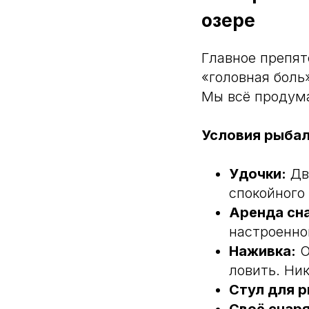
озере
Главное препят
«головная боль»
Мы всё продум
Условия рыбал
Удочки:
Две
спокойного 
Аренда сн
настроенно
Наживка:
О
ловить. Ник
Стул для р