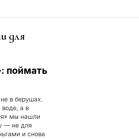
и для
»: поймать
не в берушах.
 воде, а в
ия» мы нашли
у — не для
ньгами и снова