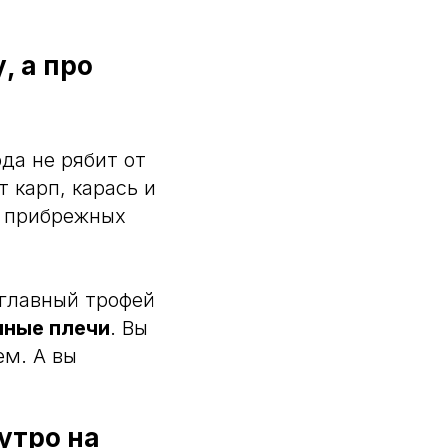
, а про
ода не рябит от
 карп, карась и
в прибрежных
 главный трофей
нные плечи
. Вы
ем. А вы
утро на