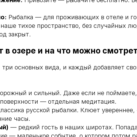
яжение:
Привозите — рыбачите бесплатно. Бе
о:
Рыбалка — для проживающих в отеле и г
 наше тихое пространство, без случайных лю
од закрыт.
т в озере и на что можно смотре
я три основных вида, и каждый добавляет св
орожный и сильный. Даже если не поймаете,
у поверхности — отдельная медитация.
лассика русской рыбалки. Клюет увереннее, 
нние часы.
ый)
— редкий гость в наших широтах. Попада
ние — маленькое событие, о котором потом р