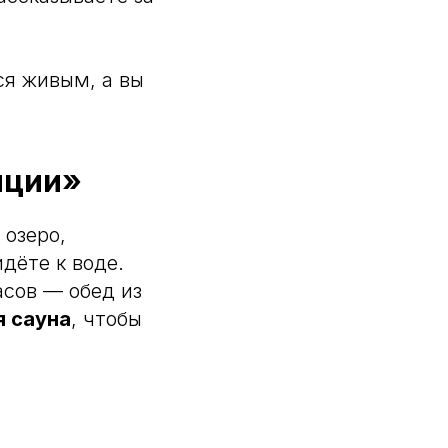
ся живым, а вы
нции»
 озеро,
дёте к воде.
асов — обед из
я сауна
, чтобы