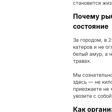
становится жиз
Почему рыб
состояние
За городом, в 2
катеров и не о
белый амур, а 
травах.
Мы сознательно
здесь — не ки
приезжаете не 
увозите с собо
Как органи