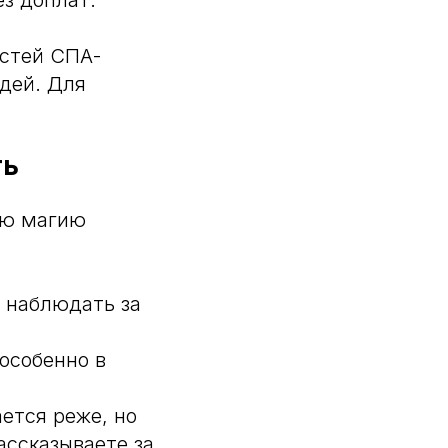
з доплат.
остей СПА-
дей. Для
ть
ою магию
 наблюдать за
особенно в
ется реже, но
ассказываете за