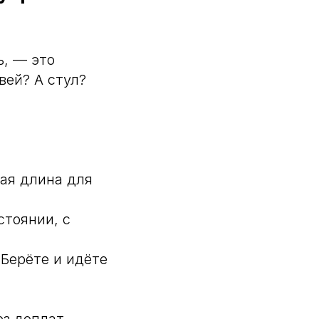
ь, — это
вей? А стул?
ная длина для
стоянии, с
Берёте и идёте