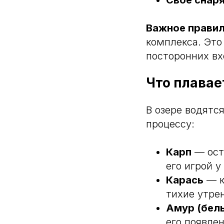
Своё снар
Важное правил
комплекса. Это
посторонних вх
Что плавае
В озере водятс
процессу:
Карп
— ост
его игрой 
Карась
— к
тихие утре
Амур (бел
его появле